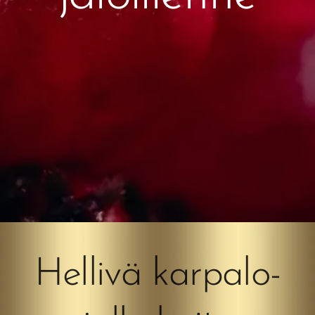
Hellivä karpalo-