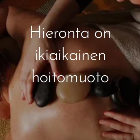
Hieronta on
ikiaikainen
hoitomuoto