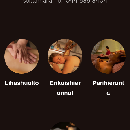
044 535 3404
soittamalla p.
Lihashuolto
Erikoishier
Parihieront
onnat
a