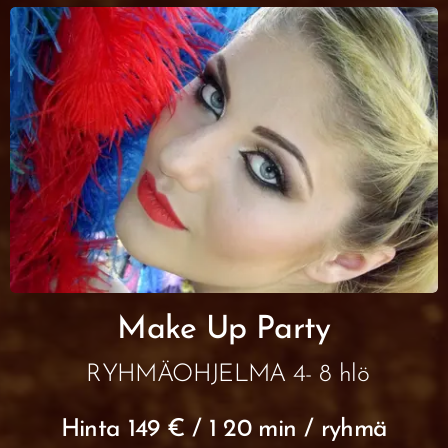
Make Up Party
RYHMÄOHJELMA 4- 8 hlö
Hinta 149 € / 1 20 min / ryhmä