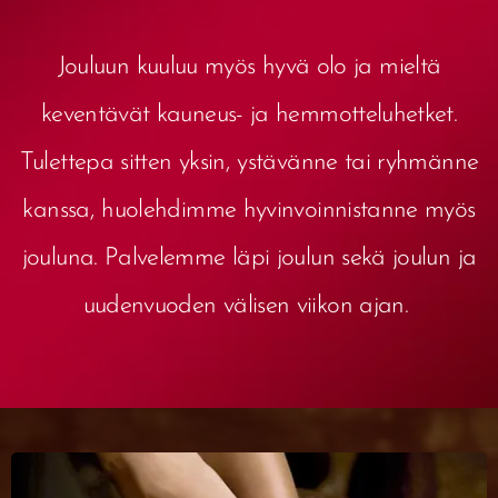
Jouluun kuuluu myös hyvä olo ja mieltä
keventävät kauneus- ja hemmotteluhetket.
Tulettepa sitten yksin, ystävänne tai ryhmänne
kanssa, huolehdimme hyvinvoinnistanne myös
jouluna. Palvelemme läpi joulun sekä joulun ja
uudenvuoden välisen viikon ajan.