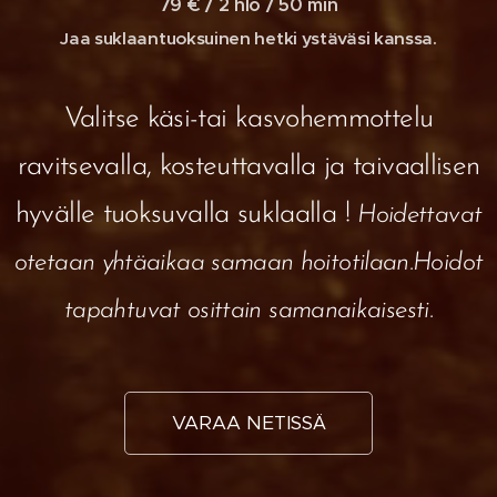
79 € / 2 hlö / 50 min
Jaa suklaantuoksuinen hetki ystäväsi kanssa.
Valitse käsi-tai kasvohemmottelu
ravitsevalla, kosteuttavalla ja taivaallisen
hyvälle tuoksuvalla suklaalla !
Hoidettavat
otetaan yhtäaikaa samaan hoitotilaan.Hoidot
tapahtuvat osittain samanaikaisesti.
VARAA NETISSÄ