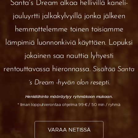
Santa´s Dream alkaa hellivillä kaneli-
jouluyrtti jalkakylvyillä jonka jälkeen
hemmottelemme toinen toisiamme
lämpimiä luonnonkiviä käyttäen. Lopuksi
jokainen saa nauttia lyhyesti
rentouttavassa hieronnassa.
Sisältää Santa
´s Dream -hyvän olon resepti.
Henkilöhinta määräytyy ryhmäkoon mukaan.
* Ilman loppuhierontaa ohjelma 99 € / 50 min / ryhmä
VARAA NETISSÄ