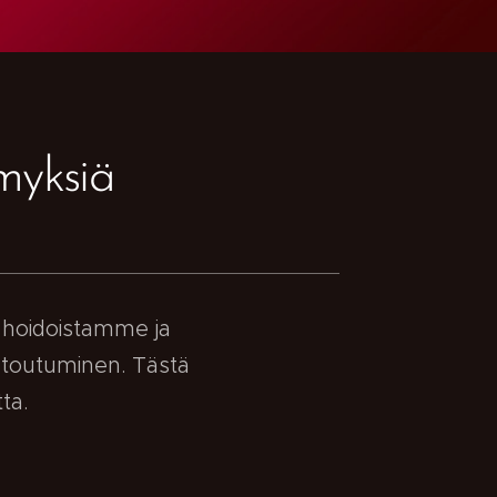
myksiä
ä hoidoistamme ja
ntoutuminen. Tästä
ta.