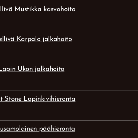
llivä Mustikka kasvohoito
llivä Karpalo jalkahoito
Lapin Ukon jalkahoito
t Stone Lapinkivihieronta
usamolainen päähieronta