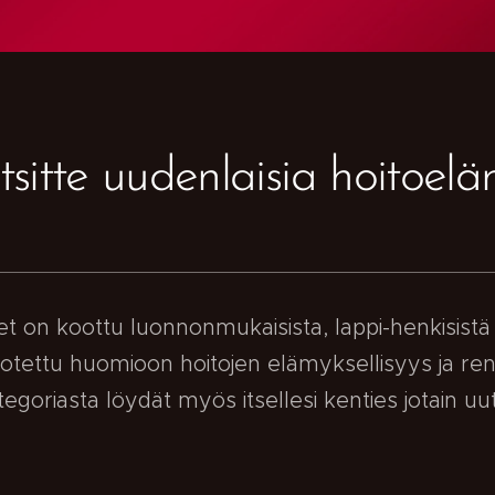
tsitte uudenlaisia hoitoelä
et on koottu luonnonmukaisista, lappi-henkisist
 otettu huomioon hoitojen elämyksellisyys ja re
tegoriasta löydät myös itsellesi kenties jotain uut